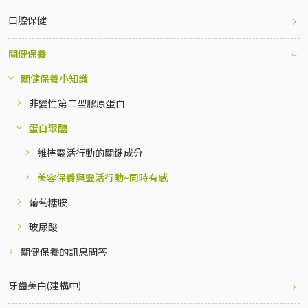
口腔保健
口腔保健的關鍵
關健保養
口腔保健的訊息問答
牙齒強健
關健保養小知識
強固牙周組織
訊息比較
牙周病
非變性第二型膠原蛋白
整頓口腔環境
常見問答
蛀牙(齲齒)
牙齦(牙周)
蛋白聚醣
關健軟骨保養的主要成分
敏感性牙齒
牙齦炎
口腔是細菌的溫床
為什麼要及早保養牙齒？
「非變性」及「變性」有什麼不同
維持靈活行動的關鍵成分
植牙、假牙
牙周炎
口臭
什麼樣的人需要「牙齒保養」？
補充非變性第二型膠原蛋白需注意的地方
美容保養與靈活行動~同時有感
牙齒矯正
牙齦流血
口腔細菌與全身健康的連結
為什麼要全身病症會和牙周病有關？
葡萄糖胺
AC II 非變性第二型膠原蛋白萃取來源
中長鏈分割多磷酸對牙齒開始搖晃有所幫助？
玻尿酸
食品級葡萄糖胺
矯正牙齒時為何需要中長鏈分割多磷酸？
關健保養的訊息問答
玻尿酸是什麼
為什麼植牙後更需要中長鏈分割多磷酸？
訊息比較
玻尿酸在關健保養的用處
牙齒美白(建構中)
常見問答
「非變性第二型膠原蛋白」與「葡萄糖胺」的認知與差異