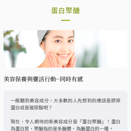
市面上常見關健保養的成分比較
為什麼我們需要非變性二型膠原蛋白？
蛋白聚醣
台大藥學博士~ 市售關節保健產品觀察
【台大藥學博士專訪】如何選擇非變性二型膠原蛋白？(上)
【台大藥學博士專訪】如何選擇非變性二型膠原蛋白？(下)
美容保養與靈活行動~同時有感
一般聽到美容成分，大多數的人先想到的應該是膠原
蛋白或是玻尿酸吧？
現在，令人期待的新美容成分是『蛋白聚醣』！蛋白
為蛋白質，聚醣指的是多醣體，為醣蛋白的一種。